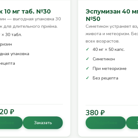
 10 мг таб. №30
Эспумизан 40 мг
№50
ин — выгодная упаковка 30
к для длительного приёма.
Симетикон устраняет вз
живота и метеоризм. Бе
 × 30 табл.
всех возрастов.
ризин
40 мг × 50 капс.
дная упаковка
Симетикон
рецепта
При метеоризме
Без рецепта
20 ₽
380 ₽
робнее
Заказать
Подробнее