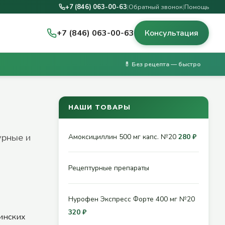
+7 (846) 063-00-63
|
Обратный звонок
|
Помощь
+7 (846) 063-00-63
Консультация
💊 Без рецепта — быстро
НАШИ ТОВАРЫ
урные и
Амоксициллин 500 мг капс. №20
280 ₽
Рецептурные препараты
Нурофен Экспресс Форте 400 мг №20
320 ₽
инских