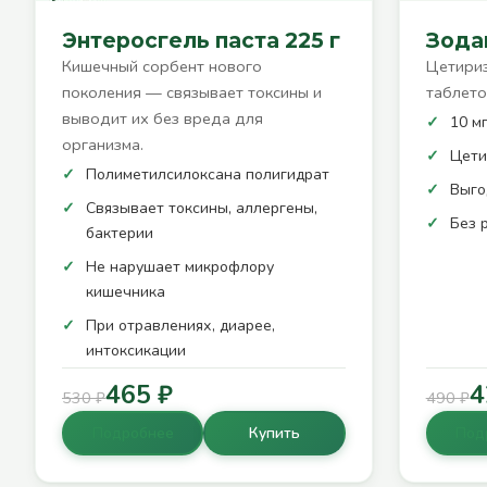
Энтеросгель паста 225 г
Зодак
Кишечный сорбент нового
Цетириз
поколения — связывает токсины и
таблето
выводит их без вреда для
10 мг
организма.
Цети
Полиметилсилоксана полигидрат
Выго
Связывает токсины, аллергены,
Без 
бактерии
Не нарушает микрофлору
кишечника
При отравлениях, диарее,
интоксикации
465 ₽
4
530 ₽
490 ₽
Подробнее
Купить
Под