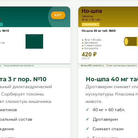
ХИТ
а 3 г пор. №10
Но-шпа 40 мг т
ьный диоктаэдрический
Дротаверин снимает сп
. Сорбирует токсины,
мускулатуры. Классика 
т слизистую кишечника.
животе.
акетиков
40 мг × 60 табл.
ральный состав
Дротаверин
ждения
Снимает спазм