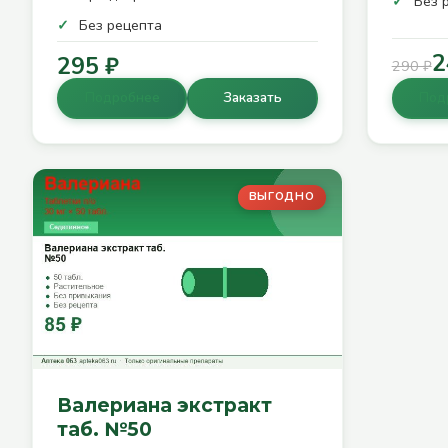
Без 
Без рецепта
2
295 ₽
290 ₽
Подробнее
Заказать
Под
ВЫГОДНО
Валериана экстракт
таб. №50