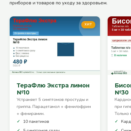
приборов и товаров по уходу за здоровьем.
ХИТ
ТераФлю Экстра лимон
Бисоп
№10
№30
Устраняет 5 симптомов простуды и
Кардиос
гриппа. Парацетамол + фенилэфрин
при гип
+ фенирамин.
Только 
10 пакетиков
Кард
5 симптомов сразу
Сниж