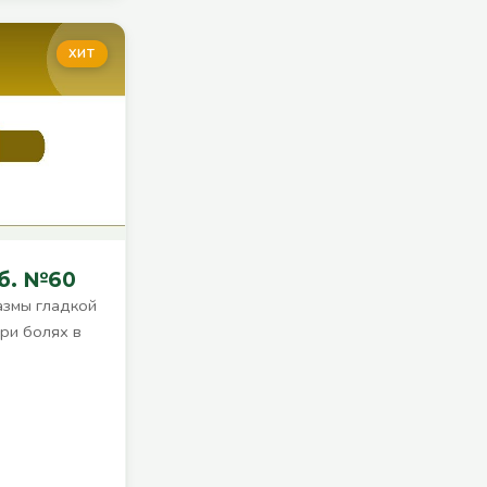
ХИТ
аб. №60
азмы гладкой
при болях в