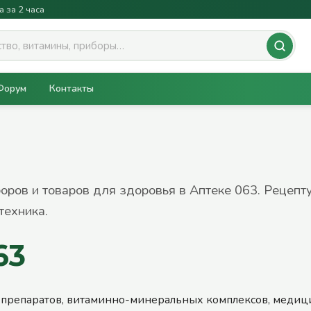
а за 2 часа
Форум
Контакты
боров и товаров для здоровья в Аптеке 063. Рецепт
техника.
63
 препаратов, витаминно-минеральных комплексов, медиц