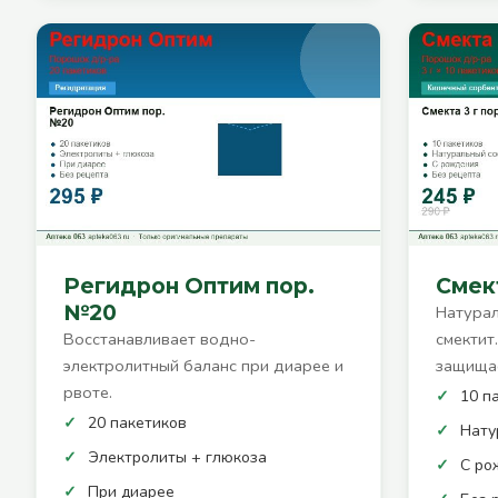
Регидрон Оптим пор.
Смект
№20
Натурал
Восстанавливает водно-
смектит
электролитный баланс при диарее и
защищае
рвоте.
10 п
20 пакетиков
Нату
Электролиты + глюкоза
С ро
При диарее