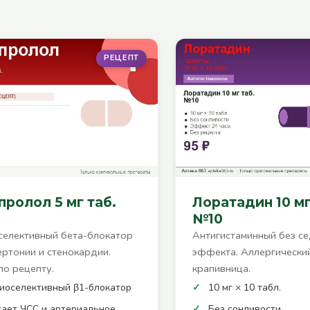
РЕЦЕПТ
ролол 5 мг таб.
Лоратадин 10 мг
№10
елективный бета-блокатор
Антигистаминный без с
ертонии и стенокардии.
эффекта. Аллергический
по рецепту.
крапивница.
иоселективный β1-блокатор
10 мг × 10 табл.
ает ЧСС и артериальное
Без сонливости