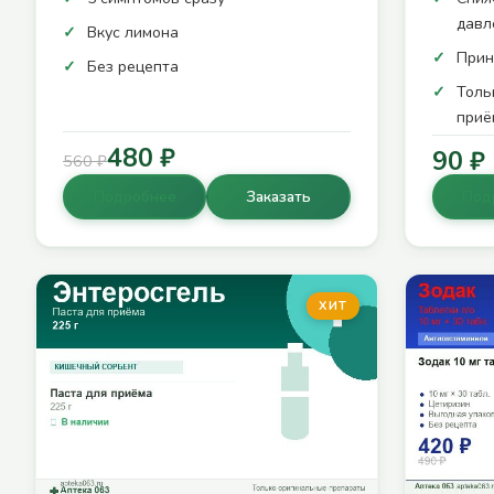
давл
Вкус лимона
Прин
Без рецепта
Толь
приё
480 ₽
90 ₽
560 ₽
Подробнее
Заказать
Под
ХИТ