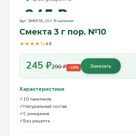
Арт. SMEKTA_10
✓ В наличии
Смекта 3 г пор. №10
★★★★½
4.8
245 ₽
Заказать
290 ₽
−16%
Характеристики
✓
10 пакетиков
✓
Натуральный состав
✓
С рождения
✓
Без рецепта