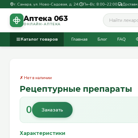
г. Самара, ул. Ново-Садовая, д. 24
|
Пн–Вс: 8:00–22:00
|
Доставк
Аптека 063
ОНЛАЙН-АПТЕКА
Каталог товаров
Главная
Блог
FAQ
✗ Нет в наличии
Рецептурные препараты
0
Заказать
Характеристики