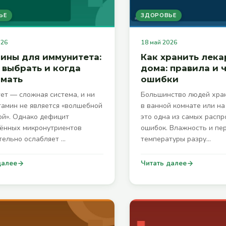
ЬЕ
ЗДОРОВЬЕ
026
18 май 2026
ины для иммунитета:
Как хранить лека
 выбрать и когда
дома: правила и 
имать
ошибки
ет — сложная система, и ни
Большинство людей хран
тамин не является «волшебной
в ванной комнате или на
ой». Однако дефицит
это одна из самых расп
ённых микронутриентов
ошибок. Влажность и пе
тельно ослабляет …
температуры разру…
далее
Читать далее