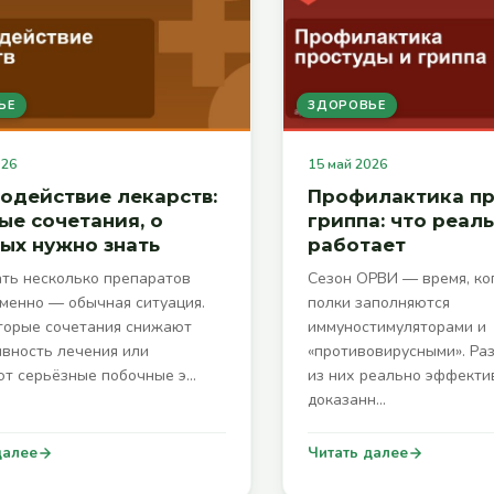
ЬЕ
ЗДОРОВЬЕ
026
15 май 2026
одействие лекарств:
Профилактика пр
ые сочетания, о
гриппа: что реал
ых нужно знать
работает
ть несколько препаратов
Сезон ОРВИ — время, ко
менно — обычная ситуация.
полки заполняются
торые сочетания снижают
иммуностимуляторами и
вность лечения или
«противовирусными». Раз
т серьёзные побочные э…
из них реально эффекти
доказанн…
далее
Читать далее