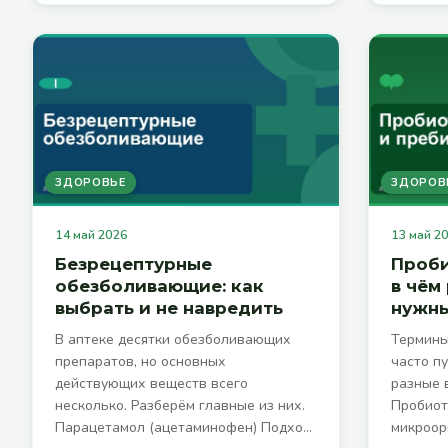
ЗДОРОВЬЕ
ЗДОРОВ
14 май 2026
13 май 2
Безрецептурные
Проби
обезболивающие: как
в чём
выбрать и не навредить
нужн
В аптеке десятки обезболивающих
Термины
препаратов, но основных
часто п
действующих веществ всего
разные 
несколько. Разберём главные из них.
Пробиот
Парацетамол (ацетаминофен) Подхо…
микроор