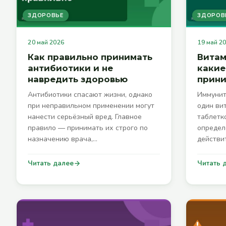
ЗДОРОВЬЕ
ЗДОРОВ
20 май 2026
19 май 2
Как правильно принимать
Витам
антибиотики и не
какие
навредить здоровью
прин
Антибиотики спасают жизни, однако
Иммунит
при неправильном применении могут
один ви
нанести серьёзный вред. Главное
таблетк
правило — принимать их строго по
определ
назначению врача,…
действи
Читать далее
Читать 