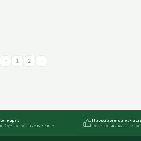
«
1
2
»
ая карта
Проверенное качест
до 15% постоянным клиентам
Только оригинальные пр