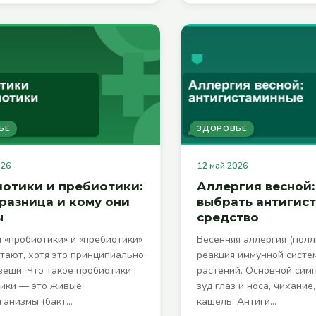
ЬЕ
ЗДОРОВЬЕ
026
12 май 2026
отики и пребиотики:
Аллергия весной:
 разница и кому они
выбрать антигис
ы
средство
 «пробиотики» и «пребиотики»
Весенняя аллергия (пол
утают, хотя это принципиально
реакция иммунной систе
вещи. Что такое пробиотики
растений. Основной симп
ики — это живые
зуд глаз и носа, чихание
ганизмы (бакт…
кашель. Антиги…