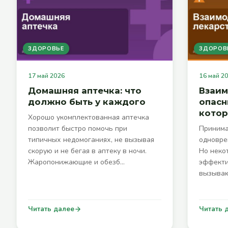
ЗДОРОВЬЕ
ЗДОРОВ
17 май 2026
16 май 2
Домашняя аптечка: что
Взаим
должно быть у каждого
опасн
котор
Хорошо укомплектованная аптечка
позволит быстро помочь при
Принима
типичных недомоганиях, не вызывая
одновре
скорую и не бегая в аптеку в ночи.
Но неко
Жаропонижающие и обезб…
эффекти
вызываю
Читать далее
Читать 