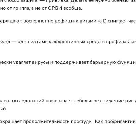
способ защиты — прививка. Делать её нужно осенью, за
о от гриппа, а не от ОРВИ вообще.
ерждают: восполнение дефицита витамина D снижает час
екунд — одно из самых эффективных средств профилакти
ески удаляет вирусы и поддерживает барьерную функц
асть исследований показывает небольшое снижение рис
ый.
сокращает продолжительность простуды. Как профилакти