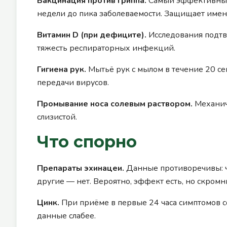
Вакцинация против гриппа.
Самый эффективный 
недели до пика заболеваемости. Защищает именн
Витамин D (при дефиците).
Исследования подтв
тяжесть респираторных инфекций.
Гигиена рук.
Мытьё рук с мылом в течение 20 с
передачи вирусов.
Промывание носа солевым раствором.
Механич
слизистой.
Что спорно
Препараты эхинацеи.
Данные противоречивы: ч
другие — нет. Вероятно, эффект есть, но скромн
Цинк.
При приёме в первые 24 часа симптомов 
данные слабее.