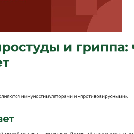
ростуды и гриппа: 
ет
полняются иммуностимуляторами и «противовирусными».
ает