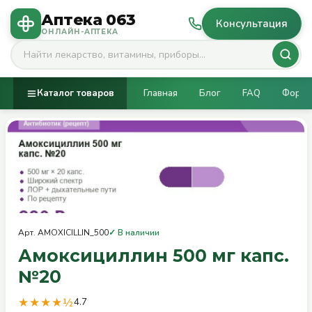
Аптека 063
РЕЦЕПТ
Консультация
ОНЛАЙН-АПТЕКА
Каталог товаров
Главная
Блог
FAQ
Фору
Арт. AMOXICILLIN_500
✓ В наличии
Амоксициллин 500 мг капс.
№20
★★★★½
4.7