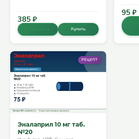
95 ₽
385 ₽
Под
Подробнее
Купить
РЕЦЕПТ
Эналаприл 10 мг таб.
№20