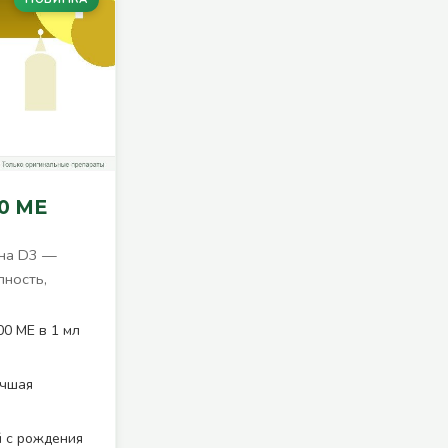
0 МЕ
ина D3 —
пность,
0 МЕ в 1 мл
учшая
й с рождения