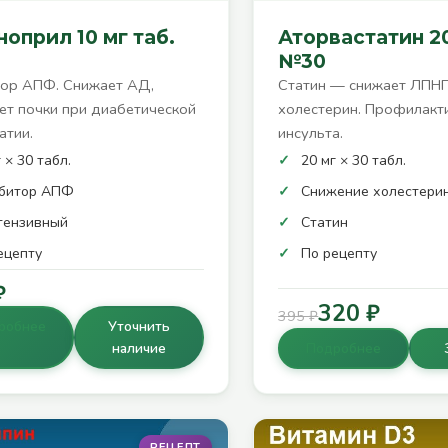
оприл 10 мг таб.
Аторвастатин 20
№30
тор АПФ. Снижает АД,
Статин — снижает ЛПН
т почки при диабетической
холестерин. Профилакт
атии.
инсульта.
 × 30 табл.
20 мг × 30 табл.
битор АПФ
Снижение холестери
тензивный
Статин
ецепту
По рецепту
₽
320 ₽
395 ₽
робнее
Уточнить
наличие
Подробнее
РЕЦЕПТ