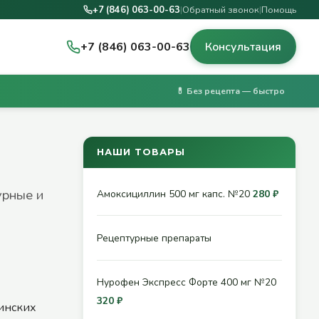
+7 (846) 063-00-63
|
Обратный звонок
|
Помощь
+7 (846) 063-00-63
Консультация
💊 Без рецепта — быстро
НАШИ ТОВАРЫ
урные и
Амоксициллин 500 мг капс. №20
280 ₽
Рецептурные препараты
Нурофен Экспресс Форте 400 мг №20
320 ₽
инских