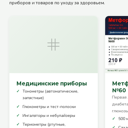
приборов и товаров по уходу за здоровьем.
Медицинские приборы
Метф
№60
Тонометры (автоматические,
Первая 
запястные)
диабета
Глюкометры и тест-полоски
глюкозы
Ингаляторы и небулайзеры
500 м
Термометры (ртутные,
Сах