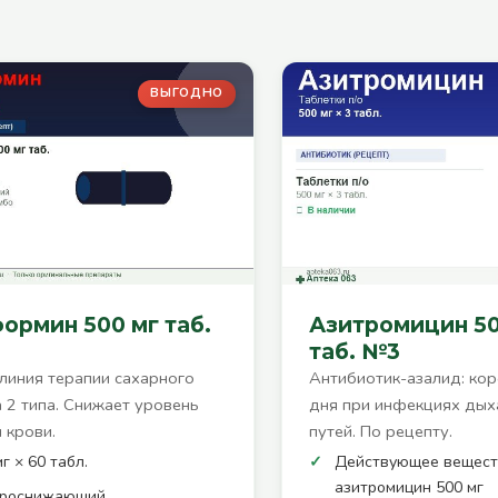
ВЫГОДНО
ормин 500 мг таб.
Азитромицин 50
таб. №3
линия терапии сахарного
Антибиотик-азалид: кор
 2 типа. Снижает уровень
дня при инфекциях дых
 крови.
путей. По рецепту.
г × 60 табл.
Действующее вещес
азитромицин 500 мг
ароснижающий