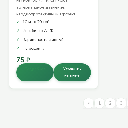
Ингибитор АПФ. Снижает
артериальное давление,
кардиопротективный эффект.
10 мг × 20 табл.
Ингибитор АПФ
Кардиопротективный
По рецепту
75 ₽
Подробнее
Уточнить
наличие
«
1
2
3