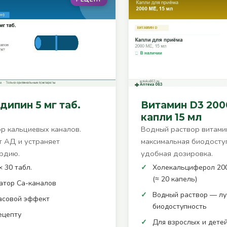
дипин 5 мг таб.
Витамин D3 200
капли 15 мл
р кальциевых каналов.
Водный раствор витам
 АД и устраняет
максимальная биодосту
рдию.
удобная дозировка.
× 30 табл.
Холекальциферол 200
(≈ 20 капель)
атор Ca-каналов
Водный раствор — л
асовой эффект
биодоступность
ецепту
Для взрослых и дете