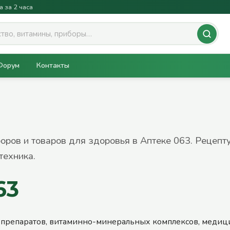
а за 2 часа
Форум
Контакты
боров и товаров для здоровья в Аптеке 063. Рецепт
техника.
63
 препаратов, витаминно-минеральных комплексов, медиц