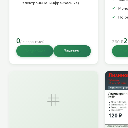
электронные, инфракрасные)
Моно
По р
0
2
260 ₽
/ с гарантией
Подробнее
Заказать
Под