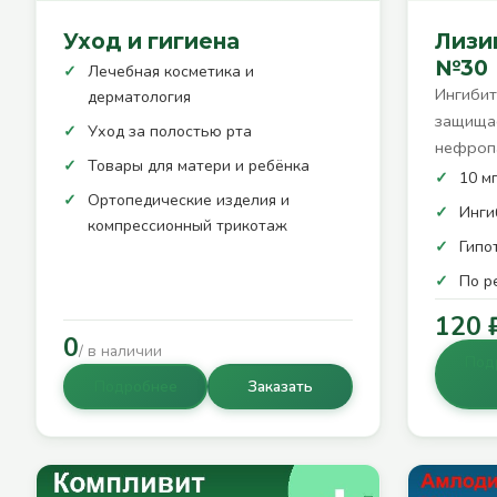
Уход и гигиена
Лизин
№30
Лечебная косметика и
Ингиби
дерматология
защищае
Уход за полостью рта
нефроп
Товары для матери и ребёнка
10 мг
Ортопедические изделия и
Инги
компрессионный трикотаж
Гипо
По р
120 
0
/ в наличии
Под
Подробнее
Заказать