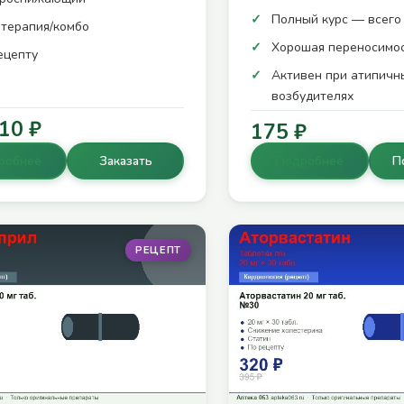
Полный курс — всего 
терапия/комбо
Хорошая переносимо
ецепту
Активен при атипичн
возбудителях
10 ₽
175 ₽
робнее
Заказать
Подробнее
П
РЕЦЕПТ