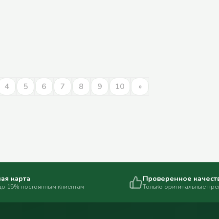
4
5
6
7
8
9
10
»
ая карта
Проверенное качест
до 15% постоянным клиентам
Только оригинальные пр