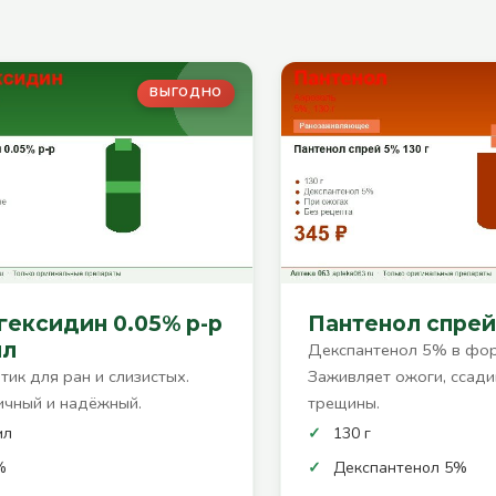
ВЫГОДНО
гексидин 0.05% р-р
Пантенол спрей 
мл
Декспантенол 5% в фор
тик для ран и слизистых.
Заживляет ожоги, ссади
чный и надёжный.
трещины.
мл
130 г
%
Декспантенол 5%