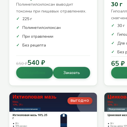
30 г
Полиметилсилоксан выводит
токсины при пищевых отравлениях.
Гипоалл
смягчен
225 г
30 г
Полиметилсилоксан
Гипо
При отравлении
Для 
Без рецепта
Без 
540 ₽
65 ₽
650 ₽
Подробнее
Заказать
Под
ВЫГОДНО