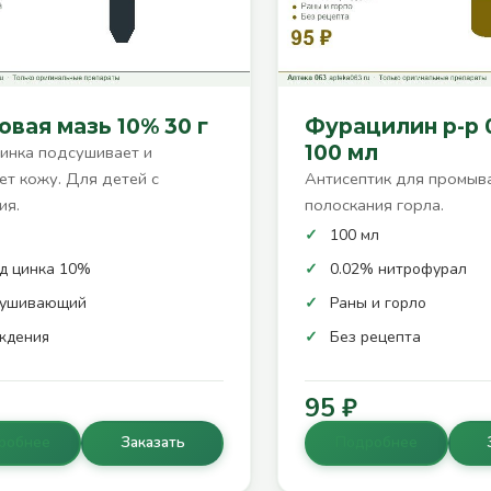
вая мазь 10% 30 г
Фурацилин р-р 
100 мл
инка подсушивает и
т кожу. Для детей с
Антисептик для промыва
ия.
полоскания горла.
100 мл
д цинка 10%
0.02% нитрофурал
сушивающий
Раны и горло
ждения
Без рецепта
95 ₽
робнее
Заказать
Подробнее