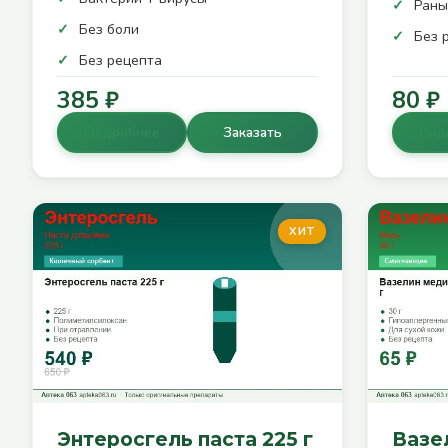
Раны
Без боли
Без 
Без рецепта
385 ₽
80 ₽
Подробнее
Заказать
Под
ХИТ
Энтеросгель паста 225 г
Вазе