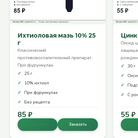
Ихтиоловая мазь 10% 25
Цинко
г
Оксид ц
Классический
защищае
противовоспалительный препарат.
рожден
При фурункулах.
30 г
25 г
Окси
10% ихтиол
Под
При фурункулах
С ро
Без рецепта
85 ₽
55 ₽
Подробнее
Заказать
Под