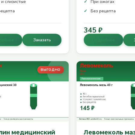
 и слизистые
При ожогах
рецепта
Без рецепта
345 ₽
робнее
Заказать
Подробнее
ВЫГОДНО
лин медицинский
Левомеколь маз