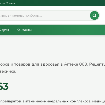
а за 2 часа
Форум
Контакты
боров и товаров для здоровья в Аптеке 063. Рецепт
техника.
63
 препаратов, витаминно-минеральных комплексов, медиц