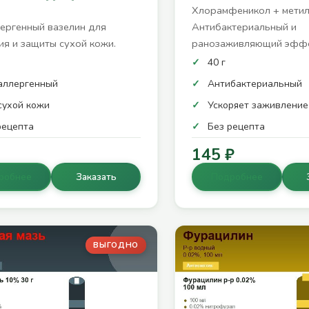
Хлорамфеникол + метил
ергенный вазелин для
Антибактериальный и
ия и защиты сухой кожи.
ранозаживляющий эффе
40 г
аллергенный
Антибактериальный
сухой кожи
Ускоряет заживление
рецепта
Без рецепта
145 ₽
робнее
Заказать
Подробнее
ВЫГОДНО