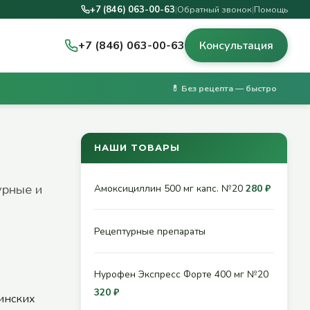
+7 (846) 063-00-63
|
Обратный звонок
|
Помощь
+7 (846) 063-00-63
Консультация
💊 Без рецепта — быстро
НАШИ ТОВАРЫ
урные и
Амоксициллин 500 мг капс. №20
280 ₽
Рецептурные препараты
Нурофен Экспресс Форте 400 мг №20
320 ₽
инских