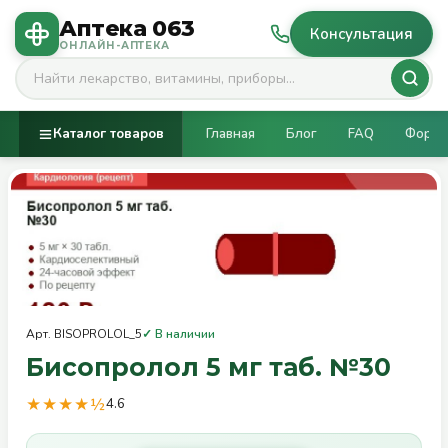
Аптека 063
РЕЦЕПТ
Консультация
ОНЛАЙН-АПТЕКА
Каталог товаров
Главная
Блог
FAQ
Фору
Арт. BISOPROLOL_5
✓ В наличии
Бисопролол 5 мг таб. №30
★★★★½
4.6