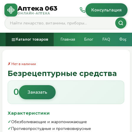
Аптека 063
Консультация
ОНЛАЙН-АПТЕКА
Каталог товаров
Главная
Блог
FAQ
Фору
✗ Нет в наличии
Безрецептурные средства
0
Заказать
Характеристики
✓
Обезболивающие и жаропонижающие
✓
Противопростудные и противовирусные